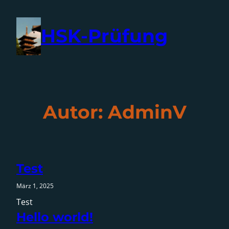
Direkt
zum
HSK-Prüfung
Inhalt
wechseln
Autor:
AdminV
Test
März 1, 2025
Test
Hello world!