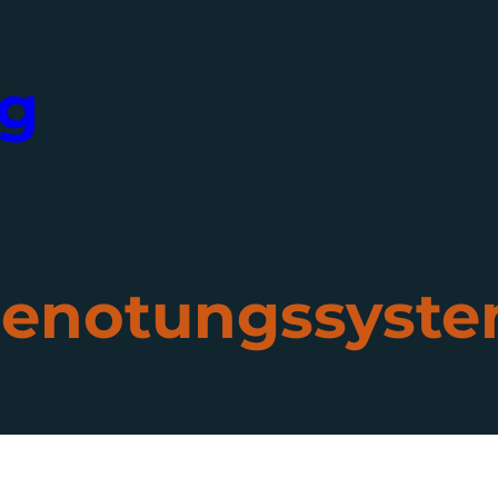
ng
enotungssyst